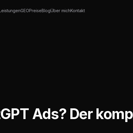
Leistungen
GEO
Preise
Blog
Über mich
Kontakt
tGPT Ads? Der kompl