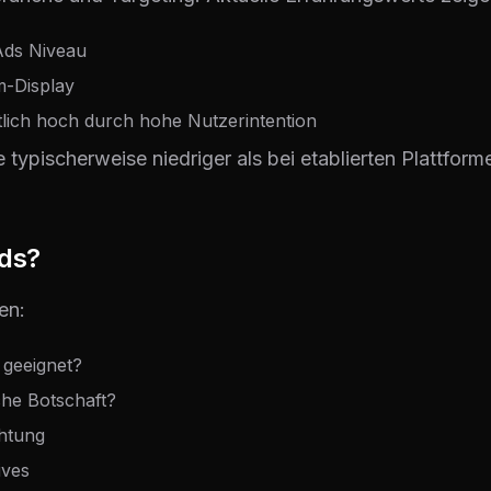
Ads Niveau
m-Display
lich hoch durch hohe Nutzerintention
 typischerweise niedriger als bei etablierten Plattform
Ads?
en:
s geeignet?
che Botschaft?
chtung
ives