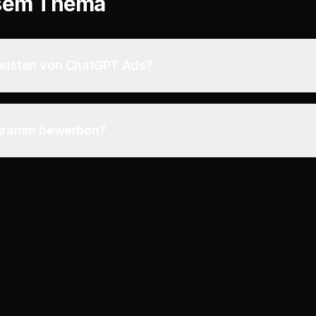
esem Thema
meisten von ChatGPT Ads?
rogramm bewerben?